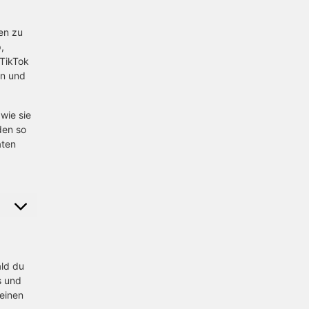
en zu
,
 TikTok
rn und
wie sie
den so
aten
ald du
s und
einen