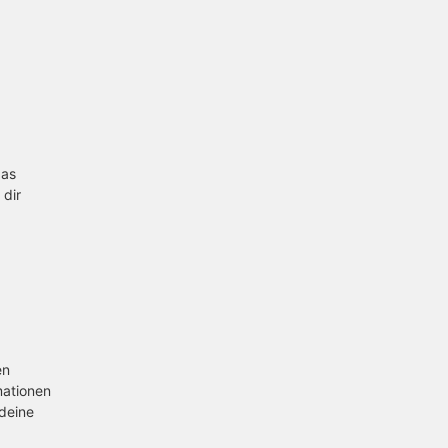
das
 dir
en
mationen
 deine