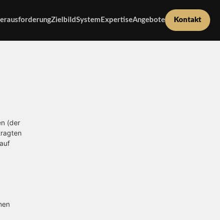
erausforderung
Zielbild
System
Expertise
Angebote
Kontakt
n (der
tragten
auf
nen