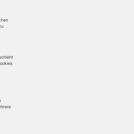
schen
zu
schieht
Cookies
n
ehrere