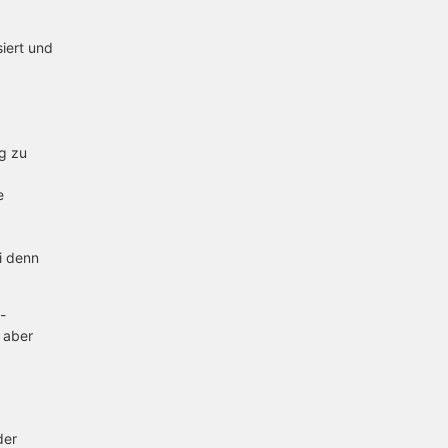
iert und
ng zu
e
i denn
-
 aber
der