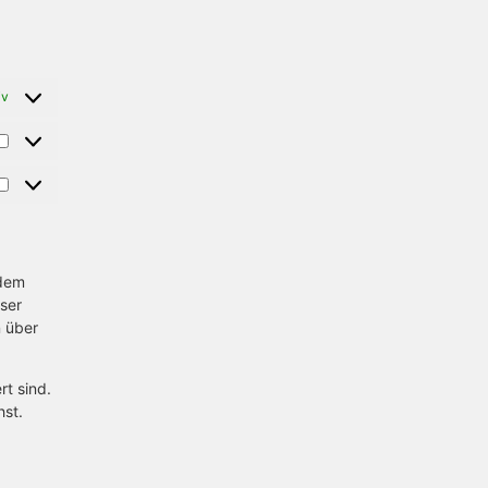
iv
rdem
wser
n über
rt sind.
hst.